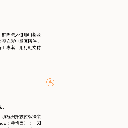
。財團法人伽耶山基金
長期在愛中相互陪伴，
緣〕專案，用行動支持
法。
，積極開拓數位弘法業
s now：釋悟因》；「閱