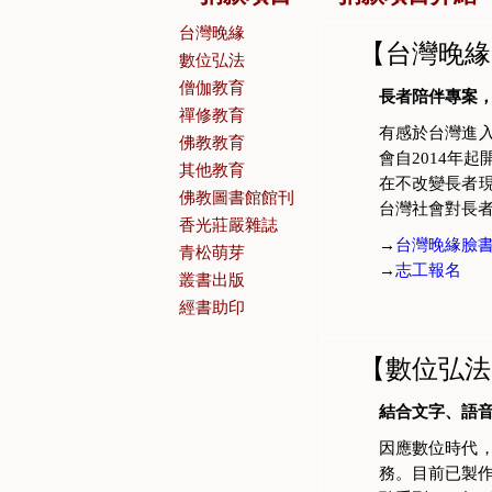
台灣晚緣
【台灣晚緣
數位弘法
僧伽教育
長者陪伴專案，
禪修教育
有感於台灣進
佛教教育
會自2014年
其他教育
在不改變長者
佛教圖書館館刊
台灣社會對長
香光莊嚴雜誌
→
台灣晚緣臉
青松萌芽
→
志工報名
叢書出版
經書助印
【數位弘法
結合文字、語
因應數位時代
務。目前已製