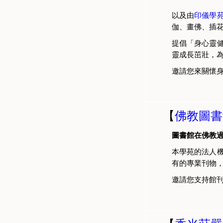
以及由
印儀學
伽、畫佛、插
提倡「身心靈
靈成長茁壯，
邀請您來關懷
【
佛教圖書
圖書館在佛教
本學苑的法人
有的專業刊物
邀請您支持館