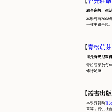
【
香光莊嚴
結合宗教、生
本學苑自200
一種主題呈現
【
青松萌芽
這是香光尼眾
青松萌芽於每
修行足跡。
【叢書出版
本學苑贊助
香
書等，提供社