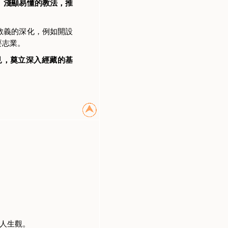
、淺顯易懂的教法，推
教義的深化，例如開設
要志業。
見，奠立深入經藏的基
人生觀。