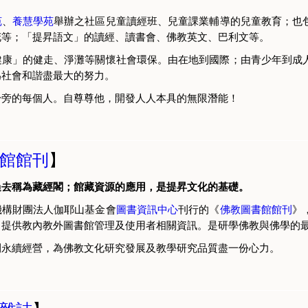
苑
、
養慧學苑
舉辦之社區兒童讀經班、兒童課業輔導的兒童教育；也
花等；「提昇語文」的讀經、讀書會、佛教英文、巴利文等。
健康」的健走、淨灘等關懷社會環保。由在地到國際；由青少年到成
為社會和諧盡最大的努力。
身旁的每個人。自尊尊他，開發人人本具的無限潛能！
館館刊
】
過去稱為藏經閣；館藏資源的應用，是提昇文化的基礎。
機構財團法人伽耶山基金會
圖書資訊中心
刊行的《
佛教圖書館館刊
》
，提供教內教外圖書館管理及使用者相關資訊。是研學佛教與佛學的
刊永續經營，為佛教文化研究發展及教學研究品質盡一份心力。