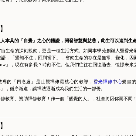
】
人人本具的「自覺」之心的體證，開發智慧與慈悲，此生可以達到生
宇宙生命的深刻觀察，更是一種生活方式。如同本學苑創辦人暨香光
年法語，「覺知不住，回到當下」，省察生命的存在是無常、變化，因
g is now」，現在有多長？時刻不住。但我們往往在回憶過去、憧憬
教導的「四念處」是止觀禪修最核心的教導，
香光禪修中心
規畫
禪」，循序漸進，讓禪法逐漸成為我們生活的一部份。
禪修教育、贊助禪修教育！作一個「醒覺的人」，社會將因你而不同
】