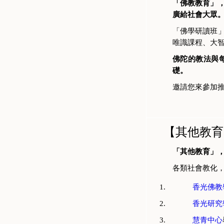
「佛教教育」
廣給社會大眾
「佛學研讀班
唯識課程、大
佛陀的教法與
礎。
邀請您來參加
【其他教育
「其他教育」
各類社會教化
香光佛教
香光研究
慧青中心