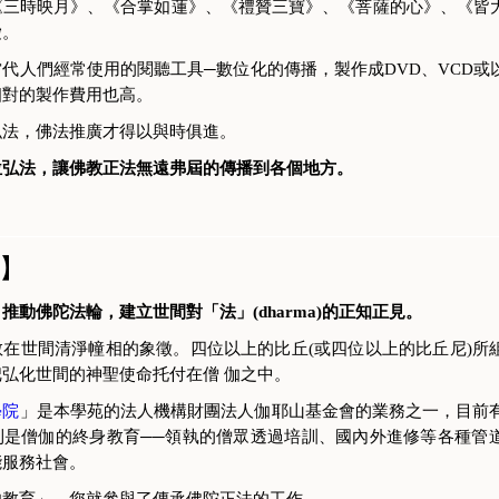
《三時映月》、《合掌如蓮》、《禮贊三寶》、《菩薩的心》、《皆
愛。
代人們經常使用的閱聽工具─數位化的傳播，製作成DVD、VCD或
相對的製作費用也高。
弘法，佛法推廣才得以與時俱進。
位弘法，讓佛教正法無遠弗屆的傳播到各個地方。
】
推動佛陀法輪，建立世間對「法」(dharma)的正知正見。
教在世間清淨幢相的象徵。四位以上的比丘(或四位以上的比丘尼)所
弘化世間的神聖使命托付在僧 伽之中。
學院
」是本學苑的法人機構財團法人伽耶山基金會的業務之一，目前有
則是僧伽的終身教育──領執的僧眾透過培訓、國內外進修等各種管
能服務社會。
伽教育」，您就參與了傳承佛陀正法的工作。