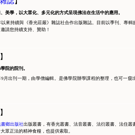
雜誌
】
活、美學，以大眾化、多元化的方式呈現佛法在生活中的應用。
8年以來持續與《香光莊嚴》雜誌社合作出版雜誌。目前以季刊、專輯
。邀請您持續支持、贊助！
】
佛學院的院刊。
年9月出刊一期，由學僧編輯。是佛學院辦學課程的整理，也可一窺
】
光書鄉出版社
出版叢書，有香光叢書、法音叢書、法衍叢書、法住叢
會大眾正法的精神食糧，也提供索取。