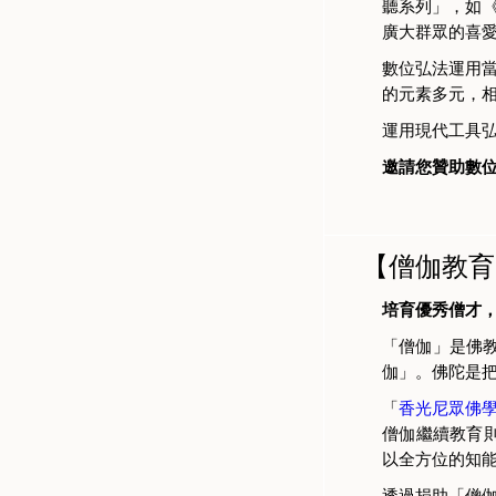
聽系列」，如
廣大群眾的喜
數位弘法運用當
的元素多元，
運用現代工具
邀請您贊助數
【僧伽教育
培育優秀僧才，
「僧伽」是佛
伽」。佛陀是把
「
香光尼眾佛
僧伽繼續教育
以全方位的知
透過捐助「僧