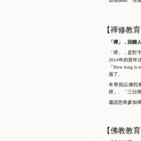
【禪修教育
「禪」，回歸
「禪」，是對
2014年的賀
「How lon
過了。
本學苑以佛陀
禪」、「三日
邀請您來參加
【佛教教育