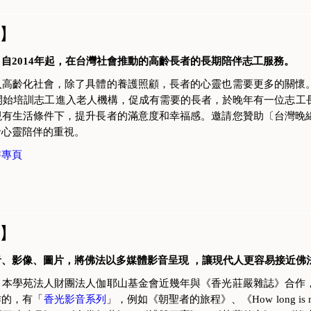
】
自2014年起，在台灣社會推動的高齡長者的長期陪伴志工服務。
入高齡化社會，除了具體的養護照顧，長者的心靈也需要更多的關懷
起開始培訓志工進入老人機構，促成有需要的長者，於晚年有一位志工
現有生活條件下，提升長者的滿意度和幸福感。邀請您贊助〔台灣晚
者心靈陪伴的重視。
書專頁
】
音、影像、圖片，將佛法以多媒體影音呈現 ，讓現代人更容易接近佛
，本學苑法人財團法人伽耶山基金會近幾年與《香光莊嚴雜誌》合作
作的，有「
香光影音系列
」，例如《朝聖者的旅程》、《How long i