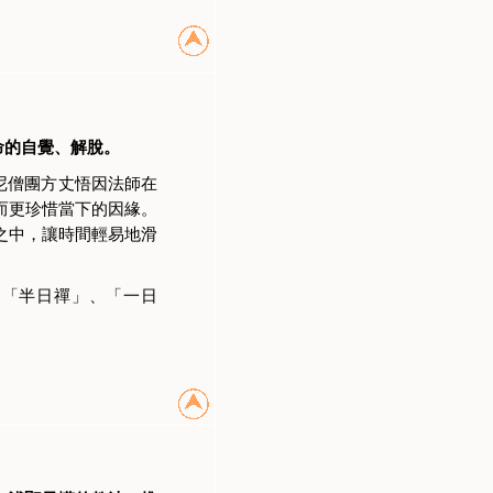
命的自覺、解脫。
尼僧團方丈悟因法師在
而更珍惜當下的因緣。
未來之中，讓時間輕易地滑
的「半日禪」、「一日
！