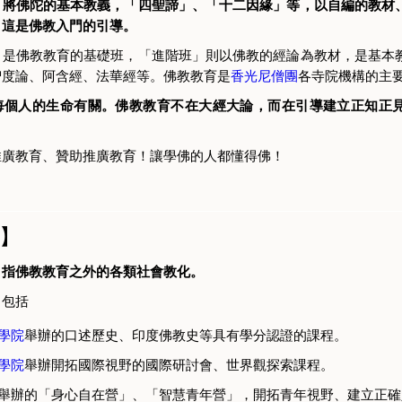
，將佛陀的基本教義，「四聖諦」、「十二因緣」等，以自編的教材
。這是佛教入門的引導。
」是佛教教育的基礎班，「進階班」則以佛教的經論為教材，是基本
智度論、阿含經、法華經等。佛教教育是
香光尼僧團
各寺院機構的主
每個人的生命有關。佛教教育不在大經大論，而在引導建立正知正
推廣教育、贊助推廣教育！讓學佛的人都懂得佛！
】
，指佛教教育之外的各類社會教化。
，包括
學院
舉辦的口述歷史、印度佛教史等具有學分認證的課程。
學院
舉辦開拓國際視野的國際研討會、世界觀探索課程。
舉辦的「身心自在營」、「智慧青年營」，開拓青年視野、建立正確